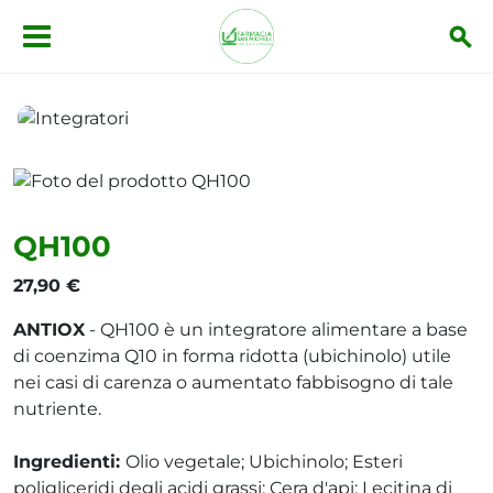
Salta al contenuto principale
Integratori
QH100
QH100
27,90 €
ANTIOX
- QH100 è un integratore alimentare a base
di coenzima Q10 in forma ridotta (ubichinolo) utile
nei casi di carenza o aumentato fabbisogno di tale
nutriente.
Ingredienti:
Olio vegetale; Ubichinolo; Esteri
poligliceridi degli acidi grassi; Cera d'api; Lecitina di