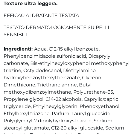
Texture ultra leggera.
EFFICACIA IDRATANTE TESTATA
TESTATO DERMATOLOGICAMENTE SU PELLI
SENSIBILI
Ingredienti:
Aqua, C12-15 alkyl benzoate,
Phenylbenzimidazole sulfonic acid, Dicaprylyl
carbonate, Bis-ethylhexyloxyphenol methoxyphenyl
triazine, Octyldodecanol, Diethylamino
hydroxybenzoyl hexyl benzoate, Glycerin,
Dimethicone, Triethanolamine, Butyl
methoxydibenzoylmethane, Polyurethane-35,
Propylene glycol, C14-22 alcohols, Caprylic/capric
triglyceride, Ethylhexylglycerin, Phenoxyethanol,
Ethylhexyl triazone, Parfum, Lauryl glucoside,
Polyglyceryl-2 dipolyhydroxystearate, Sodium
stearoyl glutamate, C12-20 alkyl glucoside, Sodium